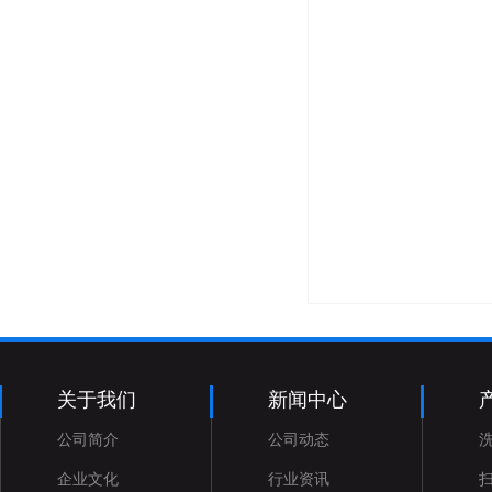
关于我们
新闻中心
公司简介
公司动态
企业文化
行业资讯