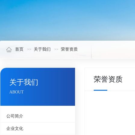
首页
关于我们
荣誉资质
荣誉资质
关于我们
ABOUT
公司简介
企业文化