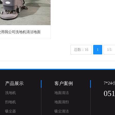
使用我公司洗地机清洁地面
总数：16
1
1/1
产品展示
客户案例
7*2
05
洗地机
地面清洁
扫地机
地面清扫
吸尘器
吸尘清洁