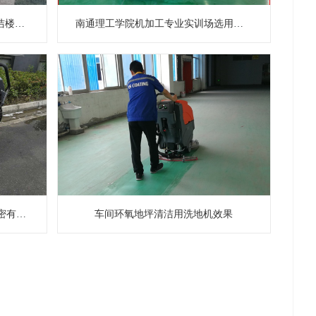
大型860洗地机在美吉特灯具城清洁楼层过道
南通理工学院机加工专业实训场选用我司洗地机清洁地面油污
红色的JYD55-510服务苏州中晟精密有限公司
车间环氧地坪清洁用洗地机效果