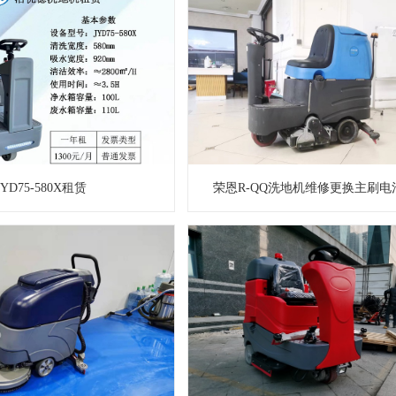
JYD75-580X租赁
荣恩R-QQ洗地机维修更换主刷电