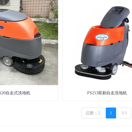
FS20自走式洗地机
FS213双刷自走洗地机
总数：2
1
1/1