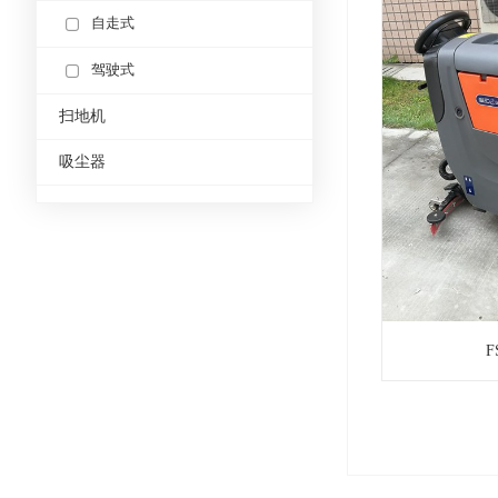
自走式
驾驶式
扫地机
吸尘器