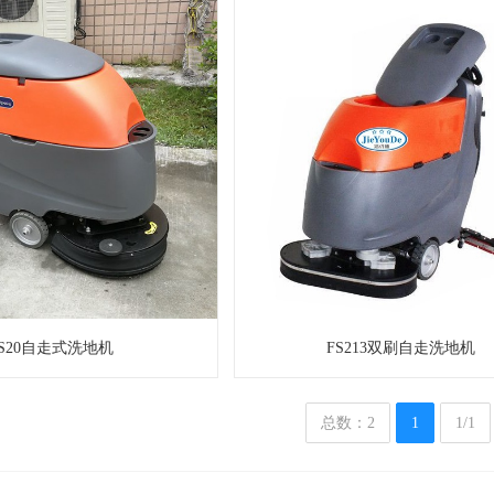
FS20自走式洗地机
FS213双刷自走洗地机
总数：2
1
1/1