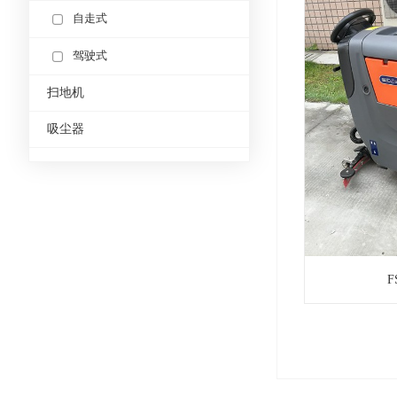
自走式
驾驶式
扫地机
吸尘器